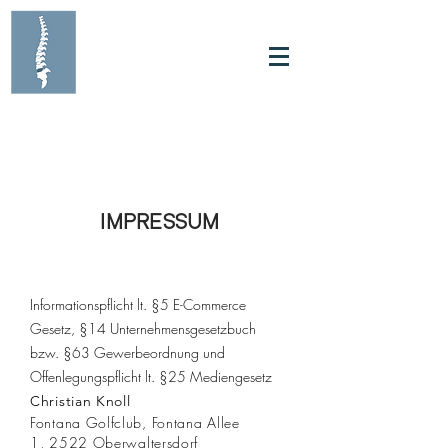
IMPRESSUM
Informationspflicht lt. §5 E-Commerce
Gesetz, §14 Unternehmensgesetzbuch
bzw. §63 Gewerbeordnung und
Offenlegungspflicht lt. §25 Mediengesetz
Christian Knoll
Fontana Golfclub, F
ontana Allee
1
,
2522 Oberwaltersdorf